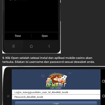
9. Klik Open setelah selesai instal dan aplikasi mobile casino akan
terbuka. Silakan isi username dan password sesuai dewabet anda.