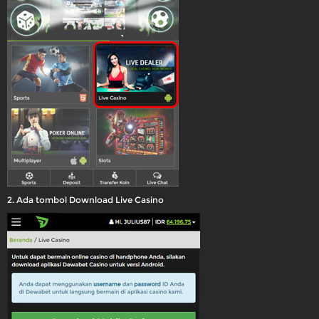
2. Ada tombol Download Live Casino