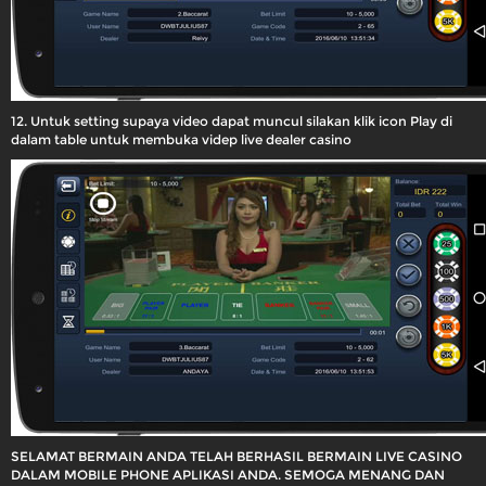
12. Untuk setting supaya video dapat muncul silakan klik icon Play di
dalam table untuk membuka videp live dealer casino
SELAMAT BERMAIN ANDA TELAH BERHASIL BERMAIN LIVE CASINO
DALAM MOBILE PHONE APLIKASI ANDA. SEMOGA MENANG DAN