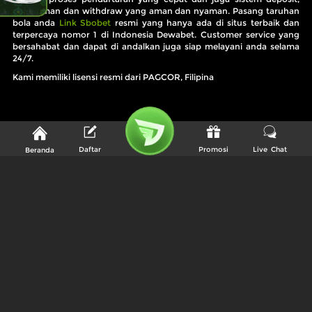
pengiriman dan withdraw yang aman dan nyaman. Pasang taruhan
bola anda
Link Sbobet
resmi yang hanya ada di situs terbaik dan
terpercaya nomor 1 di Indonesia Dewabet. Customer service yang
bersahabat dan dapat di andalkan juga siap melayani anda selama
24/7.
Kami memiliki lisensi resmi dari PAGCOR, Filipina
Daftar
Promosi
Live Chat
Beranda
Cara Pembayaran :
Dukungan Support
Keamanan Terjamin