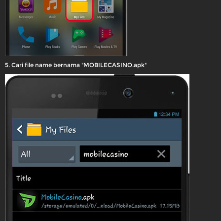
5. Cari file name bernama "MOBILECASINO.apk"