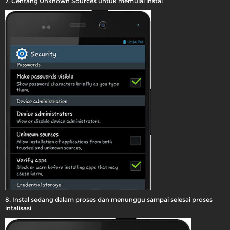
7. Centang Unknown Sources untuk memulai instal
8. Instal sedang dalam proses dan menunggu sampai selesai proses
intalisasi