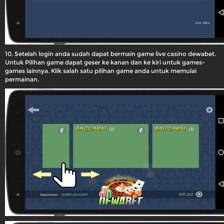
10. Setelah login anda sudah dapat bermain game live casino dewabet.
Untuk Pilihan game dapat geser ke kanan dan ke kiri untuk games-
games lainnya. Klik salah satu pilihan game anda untuk memulai
permainan.